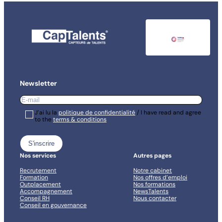
Newsletter
E-
mail
*
RGPD
J’ai lu la
*
politique de confidentialité
/ I have read and agree
to the
terms & conditions
*
Nos services
Autres pages
Recrutement
Notre cabinet
Formation
Nos offres d’emploi
Outplacement
Nos formations
Accompagnement
NewsTalents
Conseil RH
Nous contacter
Conseil en gouvernance