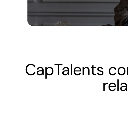
CapTalents co
rel