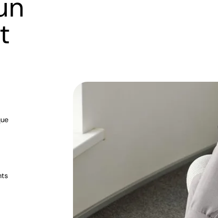
un
t
que
nts