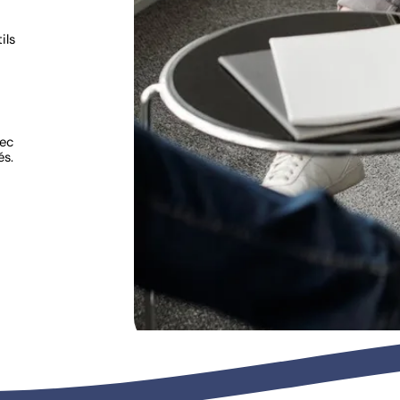
ils
vec
és.