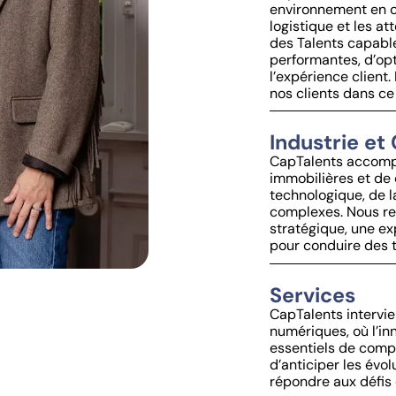
environnement en co
logistique et les a
des Talents capabl
performantes, d’opt
l’expérience client.
nos clients dans ce
Industrie et
CapTalents accompag
immobilières et de 
technologique, de l
complexes. Nous re
stratégique, une e
pour conduire des 
Services
CapTalents intervie
numériques, où l’inn
essentiels de compé
d’anticiper les évol
répondre aux défis