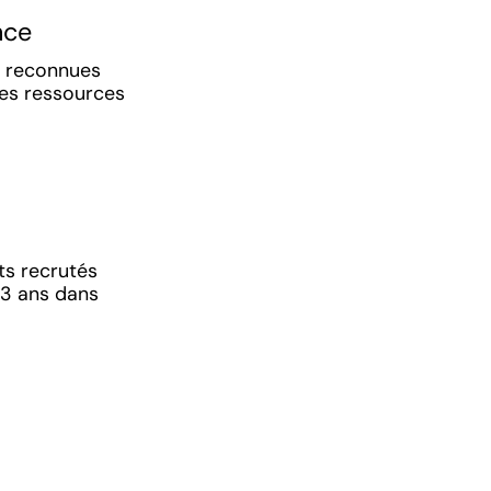
nce
s reconnues
des ressources
s recrutés
 3 ans dans