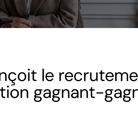
nçoit le recrute
ation gagnant-gag