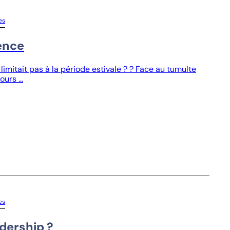
es
ence
 limitait pas à la période estivale ? ? Face au tumulte
jours …
es
adership ?