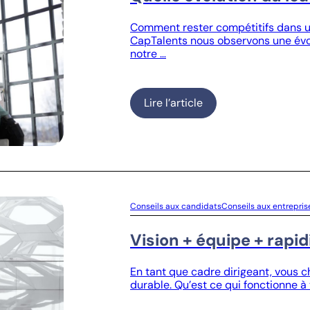
Comment rester compétitifs dans u
CapTalents nous observons une évol
notre …
Lire l’article
Conseils aux candidats
Conseils aux entrepris
Vision + équipe + rapi
En tant que cadre dirigeant, vous c
durable. Qu’est ce qui fonctionne à