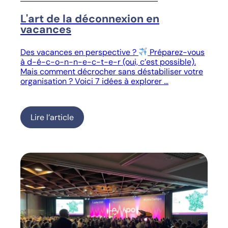
L'art de la déconnexion en
vacances
Des vacances en perspective ?
Préparez-vous
à d-é-c-o-n-n-e-c-t-e-r (oui, c’est possible).
Mais comment décrocher sans déstabiliser votre
organisation ? Voici 7 idées à explorer …
Lire l’article