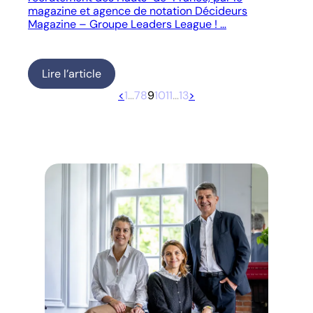
magazine et agence de notation Décideurs
Magazine – Groupe Leaders League ! …
Lire l’article
<
1
…
7
8
9
10
11
…
13
>