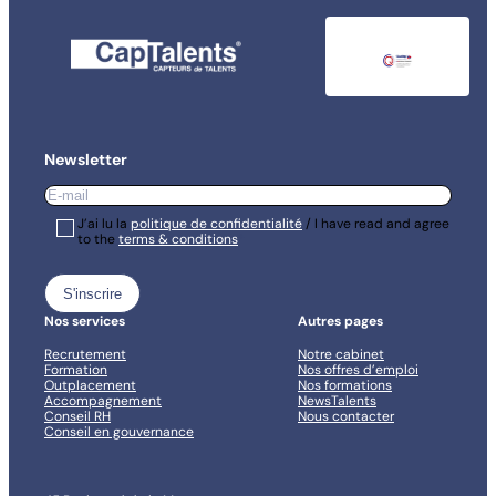
Newsletter
E-
mail
*
RGPD
J’ai lu la
*
politique de confidentialité
/ I have read and agree
to the
terms & conditions
*
Nos services
Autres pages
Recrutement
Notre cabinet
Formation
Nos offres d’emploi
Outplacement
Nos formations
Accompagnement
NewsTalents
Conseil RH
Nous contacter
Conseil en gouvernance