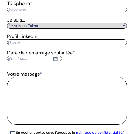
Téléphone
*
Je suis…
Profil LinkedIn
Date de démarrage souhaitée
*
JJ
slash
MM
Votre message
*
slash
AAAA
RGPD
En cochant cette case j’accepte la
*
politique de confidentialité.
*