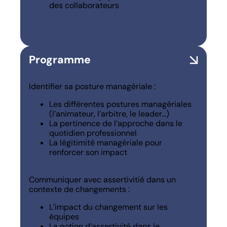
des collaborateurs
Programme
Identifier sa posture managériale :
Les différentes postures managériales
(l’animateur, l’arbitre, le leader…)
La pertinence de l’approche dans le
quotidien professionnel
La légitimité managériale pour
renforcer son impact
Communiquer avec assertivitié dans un
contexte de changements :
L’impact du changement sur les
équipes
La notion d’assertivité dans le