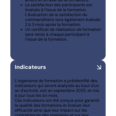
La satisfaction des participants est
évaluée à l’issue de la formation.
L’évaluation de la satisfaction du
commanditaire sera également évaluée
2 à 3 mois après la formation.
Un certificat de réalisation de formation
sera remis à chaque participant à
l’issue de la formation.
Indicateurs
L’organisme de formation a préidentifié des
indicateurs qui seront analysés au bout d’un
an d’activité, soit en septembre 2025, et mis
à jour tous les six mois.
Ces indicateurs ont été conçus pour garantir
la qualité des formations et évaluer leur
efficacité ainsi que leur impact sur les
compétences des stagiaires et sur leur