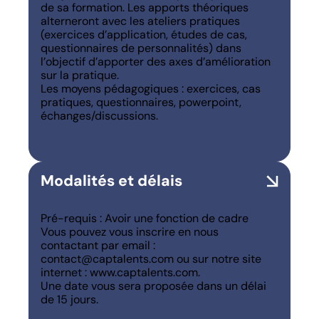
de sa formation. Les apports théoriques
alterneront avec les ateliers pratiques
(exercices d’application, études de cas,
questionnaires de personnalités) dans
l’objectif d’apporter des axes d’amélioration
sur la pratique.
Les moyens pédagogiques : exercices, cas
pratiques, questionnaires, powerpoint,
échanges/discussions.
Modalités et délais
Pré-requis : Avoir une fonction de cadre
Vous pouvez vous inscrire en nous
contactant par email :
contact@captalents.com ou sur notre site
internet : www.captalents.com.
Une date vous sera proposée dans un délai
de 15 jours.