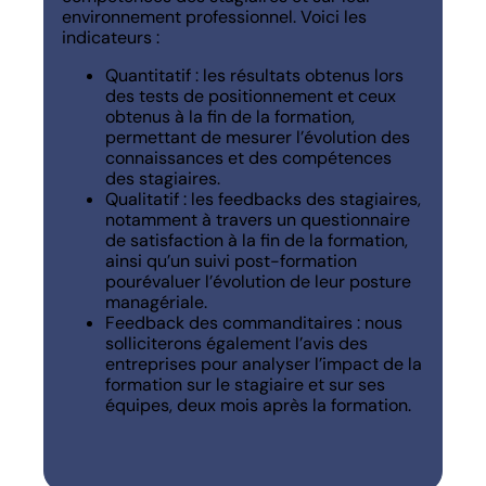
environnement professionnel. Voici les
indicateurs :
Quantitatif : les résultats obtenus lors
des tests de positionnement et ceux
obtenus à la fin de la formation,
permettant de mesurer l’évolution des
connaissances et des compétences
des stagiaires.
Qualitatif : les feedbacks des stagiaires,
notamment à travers un questionnaire
de satisfaction à la fin de la formation,
ainsi qu’un suivi post-formation
pourévaluer l’évolution de leur posture
managériale.
Feedback des commanditaires : nous
solliciterons également l’avis des
entreprises pour analyser l’impact de la
formation sur le stagiaire et sur ses
équipes, deux mois après la formation.