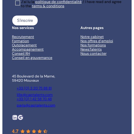
RGPD
J’ai lu la
*
politique de confidentialité
/ I have read and agree
to the
terms & conditions
*
Nos services
Autres pages
Recrutement
Notre cabinet
Formation
Nos offres d’emploi
Outplacement
Nos formations
Accompagnement
NewsTalents
Conseil RH
Nous contacter
Conseil en gouvernance
45 Boulevard de la Marne,
59420 Mouvaux
+33 (0) 3 20 75 88 81
lille@captalents.com
+33 (0) 1 42 58 70 48
paris@captalents.com
LinkedIn
Google
4.7