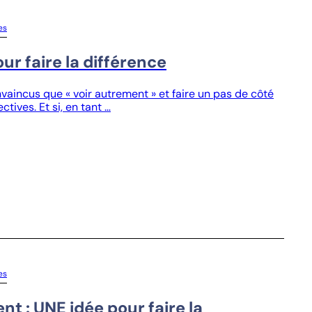
es
ur faire la différence
incus que « voir autrement » et faire un pas de côté
tives. Et si, en tant …
es
nt : UNE idée pour faire la