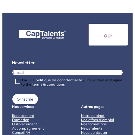
Newsletter
E-
mail
*
RGPD
J’ai lu la
*
politique de confidentialité
/ I have read and agree
to the
terms & conditions
*
Nos services
Autres pages
Recrutement
Notre cabinet
Formation
Nos offres d’emploi
Outplacement
Nos formations
Accompagnement
NewsTalents
Conseil RH
Nous contacter