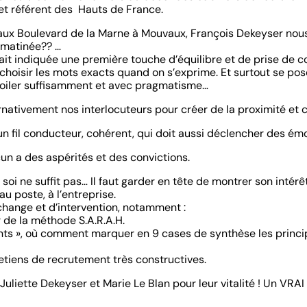
et référent des Hauts de France.
x Boulevard de la Marne à Mouvaux, François Dekeyser nous a 
a matinée?? …
ait indiquée une première touche d’équilibre et de prise de c
hoisir les mots exacts quand on s’exprime. Et surtout se pose
dévoiler suffisamment et avec pragmatisme…
ernativement nos interlocuteurs pour créer de la proximité et c
 un fil conducteur, cohérent, qui doit aussi déclencher des émot
un a des aspérités et des convictions.
soi ne suffit pas… Il faut garder en tête de montrer son intérêt 
u poste, à l’entreprise.
hange et d’intervention, notamment :
 de la méthode S.A.R.A.H.
ents », où comment marquer en 9 cases de synthèse les princi
etiens de recrutement très constructives.
Juliette Dekeyser et Marie Le Blan pour leur vitalité ! Un VRA