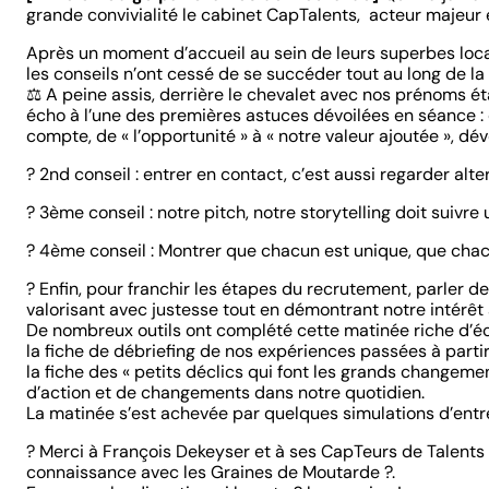
grande convivialité le cabinet CapTalents, acteur majeur 
Après un moment d’accueil au sein de leurs superbes locau
les conseils n’ont cessé de se succéder tout au long de l
⚖ A peine assis, derrière le chevalet avec nos prénoms ét
écho à l’une des premières astuces dévoilées en séance : c
compte, de « l’opportunité » à « notre valeur ajoutée », 
? 2nd conseil : entrer en contact, c’est aussi regarder alt
? 3ème conseil : notre pitch, notre storytelling doit suivre
? 4ème conseil : Montrer que chacun est unique, que chac
? Enfin, pour franchir les étapes du recrutement, parler de 
valorisant avec justesse tout en démontrant notre intérêt a
De nombreux outils ont complété cette matinée riche d’éc
la fiche de débriefing de nos expériences passées à partir
la fiche des « petits déclics qui font les grands changem
d’action et de changements dans notre quotidien.
La matinée s’est achevée par quelques simulations d’entr
? Merci à François Dekeyser et à ses CapTeurs de Talents 
connaissance avec les Graines de Moutarde ?.