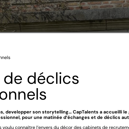
nnels
 de déclics
ionnels
s, developper son storytelling… CapTalents a accueilli le
fessionnel, pour une matinée d’échanges et de déclics au
s voulu connaître l’envers du décor des cabinets de recruteme