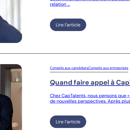
relation …
Lire l’article
Conseils aux candidats
Conseils aux entreprises
Quand faire appel à Cap
Chez CapTalents, nous pensons que « v
de nouvelles perspectives. Après plu
Lire l’article