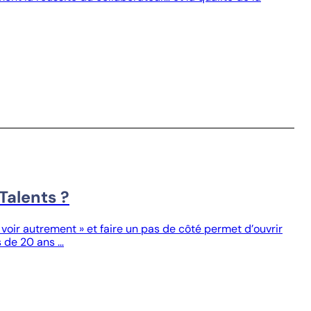
Talents ?
oir autrement » et faire un pas de côté permet d’ouvrir
s de 20 ans …