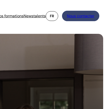
os formations
Newstalents
Nous contacter
FR